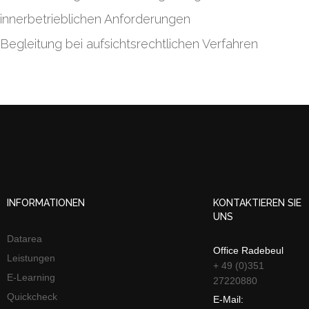
innerbetrieblichen Anforderungen
Begleitung bei aufsichtsrechtlichen Verfahren
INFORMATIONEN
KONTAKTIEREN SIE
UNS
Datarea
Office Radebeul
Leistungen
+ 49 (0)351
E-Learning
27220880
Quickcheck
E-Mail: