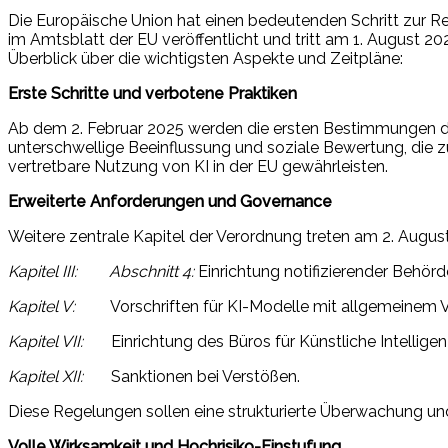
Die Europäische Union hat einen bedeutenden Schritt zur Reg
im Amtsblatt der EU veröffentlicht und tritt am 1. August 20
Überblick über die wichtigsten Aspekte und Zeitpläne:
Erste Schritte und verbotene Praktiken
Ab dem 2. Februar 2025 werden die ersten Bestimmungen de
unterschwellige Beeinflussung und soziale Bewertung, die z
vertretbare Nutzung von KI in der EU gewährleisten.
Erweiterte Anforderungen und Governance
Weitere zentrale Kapitel der Verordnung treten am 2. August
Kapitel III: Abschnitt 4:
Einrichtung notifizierender Behör
Kapitel V:
Vorschriften für KI-Modelle mit allgemeinem 
Kapitel VII:
Einrichtung des Büros für Künstliche Intelligen
Kapitel XII:
Sanktionen bei Verstößen.
Diese Regelungen sollen eine strukturierte Überwachung un
Volle Wirksamkeit und Hochrisiko-Einstufung